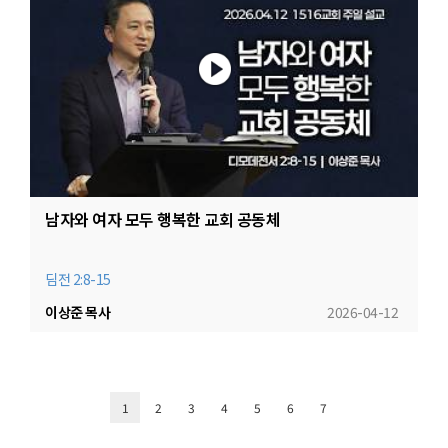
남자와 여자 모두 행복한 교회 공동체
딤전 2:8-15
이상준 목사
2026-04-12
1
2
3
4
5
6
7