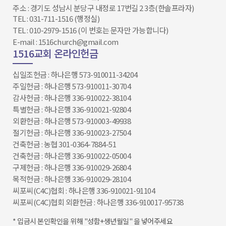
주소 : 경기도 성남시 분당구 내정로 17번길 2 3층(한솔프라자)
TEL : 031-711-1516 (행정실)
TEL : 010-2979-1516 (이 번호는 문자만 가능합니다)
E-mail : 1516church@gmail.com
1516교회 온라인헌금
십일조헌금 : 하나은행 573-910011-34204​​​​​​​
주일헌금 : 하나은행 573-910011-30704
감사헌금 : 하나은행 336-910022-38104
특별헌금 : 하나은행 336-910021-92804
외환헌금 : 하나은행 573-910003-49938
절기헌금 : 하나은행 336-910023-27504​
건축헌금 : 농협 301-0364-7884-51
건축헌금 : 하나은행 336-910022-05004
구제헌금 : 하나은행 336-910029-26804
목적헌금 : 하나은행 336-910029-28104
씨포씨(C4C)협회 : 하나은행 336-910021-91104
씨포씨(C4C)협회 외환헌금 : 하나은행 336-910017-95738
* 입금시 본인확인을 위해 "성함+생년월일" 을 넣어주세요