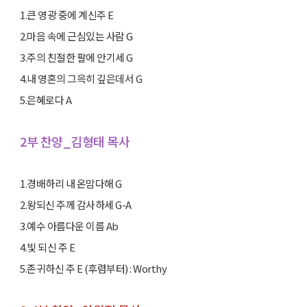
1.큰 영광 중에 계신주 E
2.마음 속에 근심있는 사람 G
3.주의 친절한 팔에 안기세 G
4.내 영혼의 그윽히 깊은데서 G
5.은혜로다 A
2부 찬양_김형태 목사
1.경배하리 내 온맘다해 G
2.왕되신 주께 감사하세 G-A
3.예수 아름다운 이름 Ab
4.빛 되신 주 E
5.존귀하신 주 E (후렴부터) : Worthy