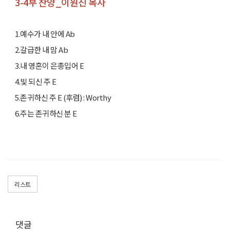
3-4부 찬양_이원진 목사
1.예수가 내 안에 Ab
2.갈급한 내 맘 Ab
3.내 영혼이 은총입어 E
4.빛 되신 주 E
5.존귀하신 주 E (후렴) : Worthy
6.주는 존귀하신 분 E
리스트
댓글