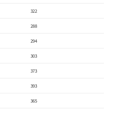
322
288
294
303
373
393
365