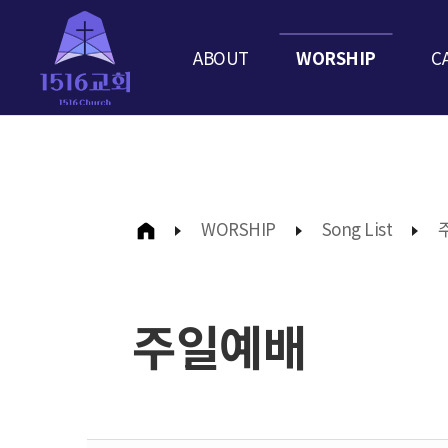
ABOUT
WORSHIP
C
WORSHIP
Song List
주일예배