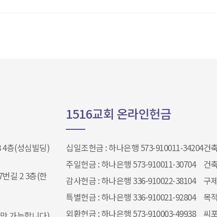
1516교회 온라인헌금
 4층(성심빌딩)
십일조헌금 : 하나은행 573-910011-34204​​​​​​​
건축헌
주일헌금 : 하나은행 573-910011-30704
건축
번길 2 3층(한
감사헌금 : 하나은행 336-910022-38104
구제
특별헌금 : 하나은행 336-910021-92804
목적
외환헌금 : 하나은행 573-910003-49938
씨포
 문자만 가능합니다)