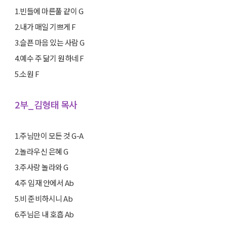
1.빈들에 마른풀 같이 G
2.내가 매일 기쁘게 F
3.슬픈 마음 있는 사람 G
4.예수 주 닮기 원하네 F
5.소원 F
2부_김형태 목사
1.주님만이 모든 것 G-A
2.놀라우신 은혜 G
3.주사랑 놀라와 G
4.주 임재 안에서 Ab
5.비 준비하시니 Ab
6.주님은 내 호흡 Ab