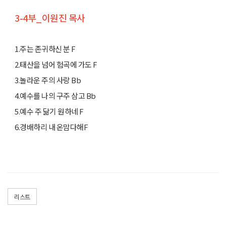
3-4부_이원진 목사
1.주는 존귀하신 분 F
2.태산을 넘어 험곡에 가도 F
3.놀라운 주의 사랑 Bb
4.예수를 나의 구주 삼고 Bb
5.예수 주 닮기 원하네 F
6.경배하리 내 온맘다해F
리스트