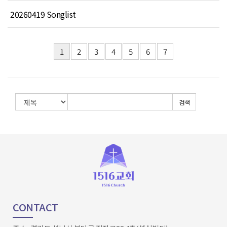
20260419 Songlist
1
2
3
4
5
6
7
검색
CONTACT