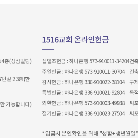
1516교회 온라인헌금
 4층(성심빌딩)
십일조헌금 : 하나은행 573-910011-34204​​​​​​​
건축헌
주일헌금 : 하나은행 573-910011-30704
건축
번길 2 3층(한
감사헌금 : 하나은행 336-910022-38104
구제
특별헌금 : 하나은행 336-910021-92804
목적
외환헌금 : 하나은행 573-910003-49938
씨포
 문자만 가능합니다)
절기헌금 : 하나은행 336-910023-27504​
씨포
* 입금시 본인확인을 위해 "성함+생년월일