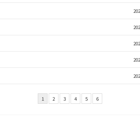
202
202
202
202
202
1
2
3
4
5
6