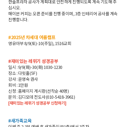
한솔프라자 공사가 계획대로 안전하게 진행되도록 계속 기도해 주
십시오.
해이븐 커피는 오픈 준비를 진행 중이며, 3층 인테리어 공사를 계속
진행합니다.
#2025년 차세대 여름캠프
영유아부 8/9(토)-10(주일), 1516교회
#재미있는 레위기 성경공부
일시 : 9/9(화)-30(화) 1030-1230
장소 : 다윗홀(5F)
강사 : 윤영숙 권사
회비 : 1만원
신청 : 홈페이지 게시판(선착순 40명)
문의 : 김디모데 전도사(010-5418-3961)
[재미있는 레위기 성경공부 신청하기]
#새가족교육
이번 주 2,3부 예배 후 새가족실(B1층)에서 3주차,