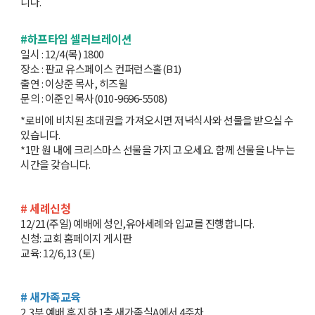
니다.
#하프타임 셀러브레이션
일시 : 12/4(목) 1800
장소 : 판교 유스페이스 컨퍼런스홀(B1)
출연 : 이상준 목사, 히즈윌
문의 : 이준인 목사(010-9696-5508)
*로비에 비치된 초대권을 가져오시면 저녁식사와 선물을 받으실 수
있습니다.
*1만 원 내에 크리스마스 선물을 가지고 오세요. 함께 선물을 나누는
시간을 갖습니다.
# 세례신청
12/21(주일) 예배에 성인,유아세례와 입교를 진행합니다.
신청: 교회 홈페이지 게시판
교육: 12/6,13 (토)
# 새가족교육
2,3부 예배 후 지하 1층 새가족실A에서 4주차,