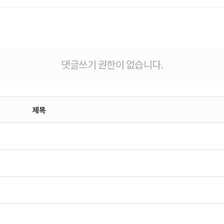
댓글쓰기 권한이 없습니다.
제목