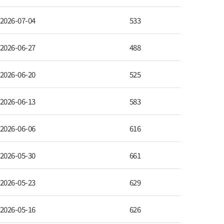
2026-07-04
533
2026-06-27
488
2026-06-20
525
2026-06-13
583
2026-06-06
616
2026-05-30
661
2026-05-23
629
2026-05-16
626