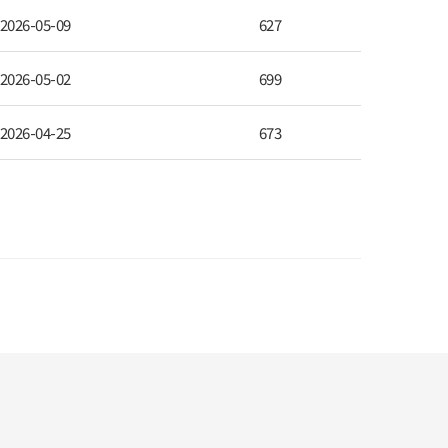
2026-05-09
627
2026-05-02
699
2026-04-25
673