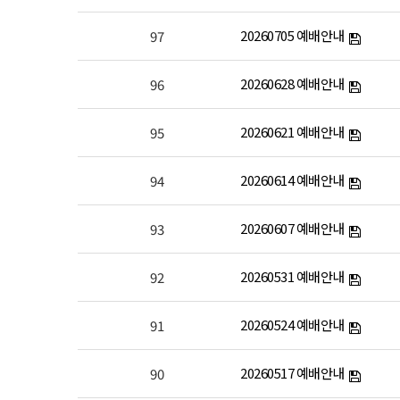
20260705 예배안내
97
20260628 예배안내
96
20260621 예배안내
95
20260614 예배안내
94
20260607 예배안내
93
20260531 예배안내
92
20260524 예배안내
91
20260517 예배안내
90