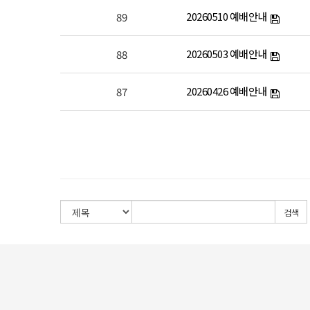
20260510 예배안내
89
20260503 예배안내
88
20260426 예배안내
87
검색