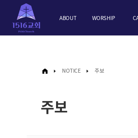
ABOUT
WORSHIP
C
NOTICE
주보
주보