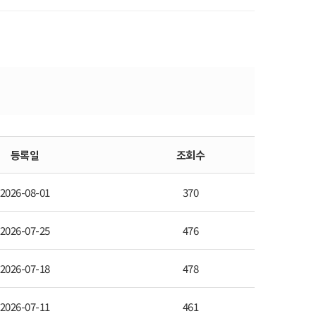
등록일
조회수
2026-08-01
370
2026-07-25
476
2026-07-18
478
2026-07-11
461