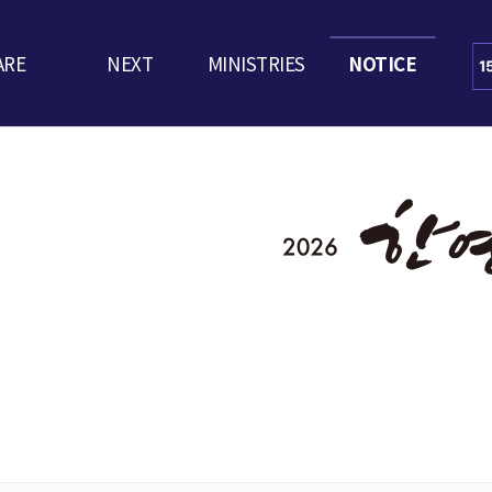
ARE
NEXT
MINISTRIES
NOTICE