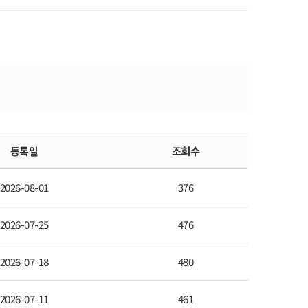
등록일
조회수
2026-08-01
376
2026-07-25
476
2026-07-18
480
2026-07-11
461