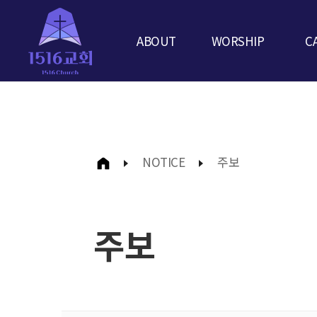
ABOUT
WORSHIP
C
NOTICE
주보
주보