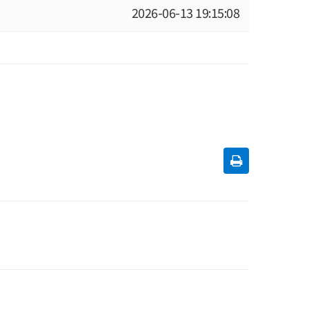
2026-06-13 19:15:08