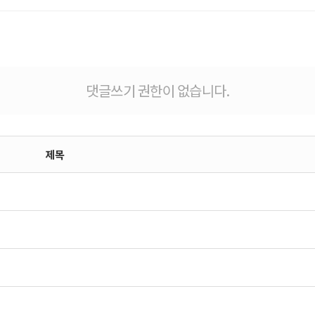
댓글쓰기 권한이 없습니다.
제목