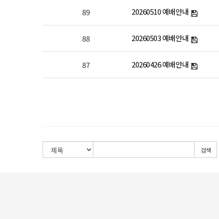
20260510 예배안내
89
20260503 예배안내
88
20260426 예배안내
87
검색