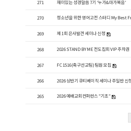
271
재미있는 성경말씀 7기 '누가&마가복음'
청소년을 위한 영어고전 스터디 My Best Fri
270
제 1회 은사발견 세미나 신청
269
2026 STAND BY ME 전도집회 VIP 주차권
268
FC 1516(축구선교팀) 팀원 모집
267
266
2026 상반기 큐티베이직 세미나 주일반 신
2026 예배교회컨퍼런스 "기초"
265