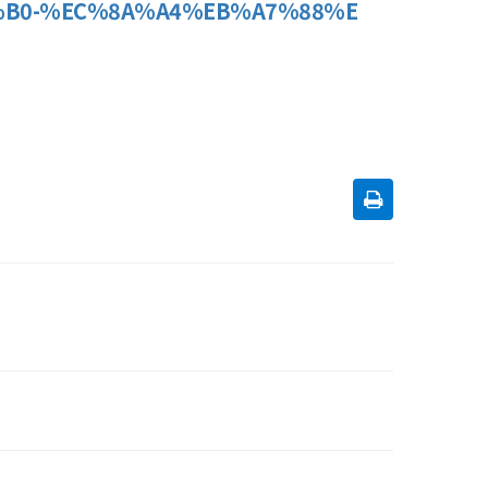
8D%B0-%EC%8A%A4%EB%A7%88%E