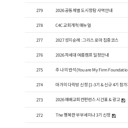
279
2026 공동체별 도시정탐 사역안내
278
C4C 교회개척 매뉴얼
277
2027 성지순례 : 그리스 로마 집중코스
276
2026 차세대 여름캠프 일정안내
275
주 나의 반석(You are My Firm Foundati
274
마가의 다락방 신청 [1-3기 & 신규 4기 참가
2026 예배교회컨펀런스 시간표 & 광고
273
The 행복한 부부세미나 3기 신청
272