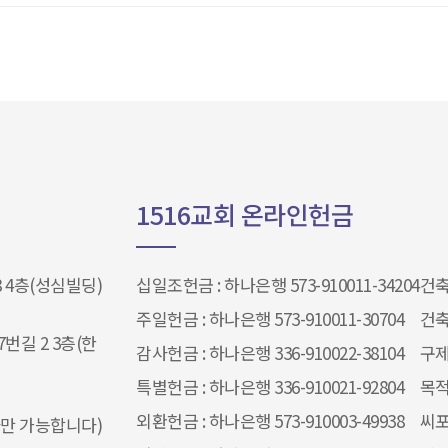
1516교회 온라인헌금
 4층(성심빌딩)
십일조헌금 : 하나은행 573-910011-34204​​​​​​​
건축헌
주일헌금 : 하나은행 573-910011-30704
건축
번길 2 3층(한
감사헌금 : 하나은행 336-910022-38104
구제
특별헌금 : 하나은행 336-910021-92804
목적
외환헌금 : 하나은행 573-910003-49938
씨포
 문자만 가능합니다)