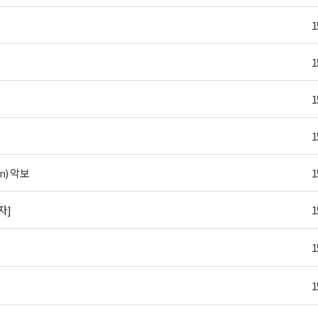
1
1
1
1
on) 악보
1
자]
1
1
1