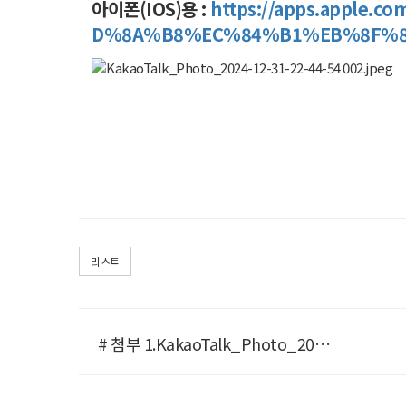
아이폰(IOS)용 :
https://apps.app
D%8A%B8%EC%84%B1%EB%8F%84
리스트
# 첨부 1.KakaoTalk_Photo_2024-12-31-22-44-54 002.jpeg