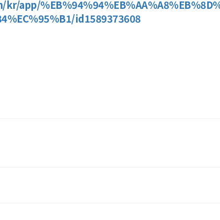
le.com/kr/app/%EB%94%94%EB%AA%A8%EB%
%EC%95%B1/id1589373608