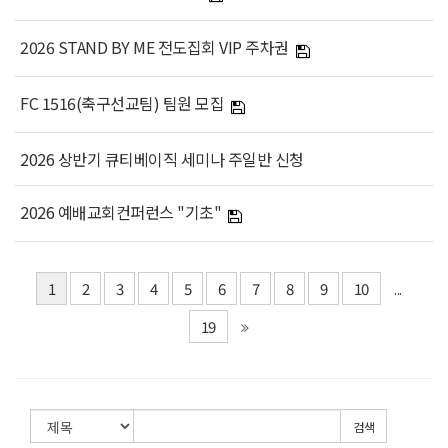
2026 STAND BY ME 전도집회 VIP 주차권
FC 1516(축구선교팀) 팀원 모집
2026 상반기 큐티베이직 세미나 주일반 신청
2026 예배교회컨퍼런스 "기초"
1
2
3
4
5
6
7
8
9
10
...
19
검색