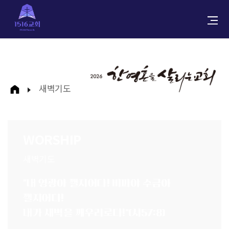
새벽기도
WORSHIP
새벽기도
“내 영광아 깰지어다! 비파야 수금아
깰지어다!
내가 새벽을 깨우리로다!”(시57:8)