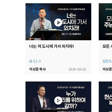
너는 저 도시에 가서 외치라!
모든 
욘 1:1-3
딤전 6:
이상준 목사
2026-08-02
이상준