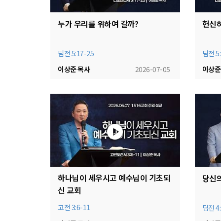
누가 우리를 위하여 갈까?
헌신하
딤전 5:17-25
딤전 5:
이상준 목사
2026-07-05
이상준
하나님이 세우시고 예수님이 기초되
당신의
신 교회
고전 3:6-11
딤전 4: