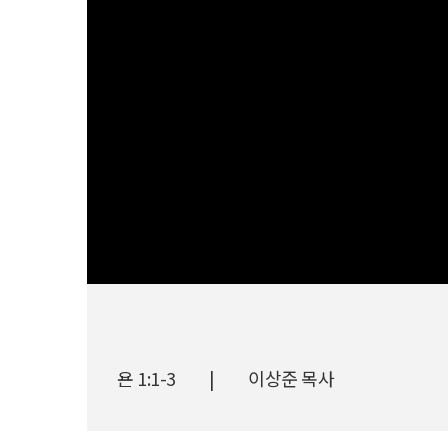
욘 1:1-3
|
이상준 목사