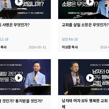
 사명은 무엇인가?
교회를 살릴 소망은 무엇인가?
11-16
딤전 4:6-10
 목사
2026-05-31
이상준 목사
2026-
남자와 여자 모두 행복한 교회
 것인가? 통치받을 것인가?
체