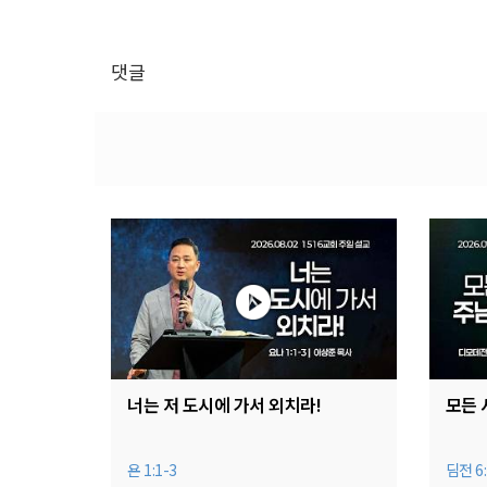
댓글
너는 저 도시에 가서 외치라!
모든 
욘 1:1-3
딤전 6: