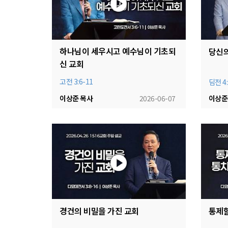
하나님이 세우시고 예수님이 기초되
당신의
신 교회
고전 3:6-11
딤전 4:
이상준 목사
2026-06-07
이상준
경건의 비밀을 가진 교회
통제할