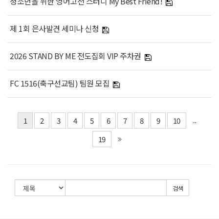
청소년을 위한 영어고전 스터디 My Best Friend!
제 1회 은사발견 세미나 신청
2026 STAND BY ME 전도집회 VIP 주차권
FC 1516(축구선교팀) 팀원 모집
1
2
3
4
5
6
7
8
9
10
...
19
검색