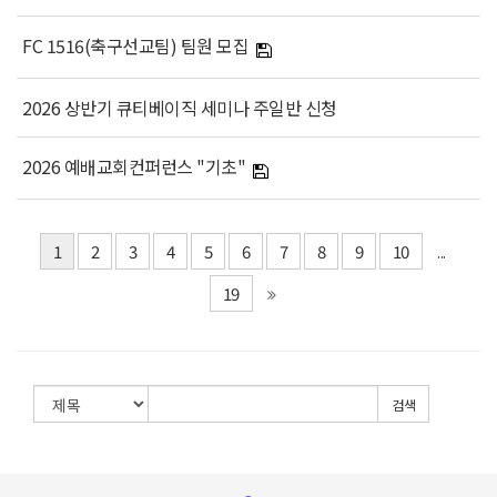
FC 1516(축구선교팀) 팀원 모집
2026 상반기 큐티베이직 세미나 주일반 신청
2026 예배교회컨퍼런스 "기초"
1
2
3
4
5
6
7
8
9
10
...
19
검색