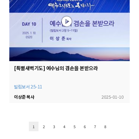
[특별새벽기도] 예수님의 겸손을 본받으라
빌립보서 2:5-11
이상준 목사
2025-01-10
1
2
3
4
5
6
7
8