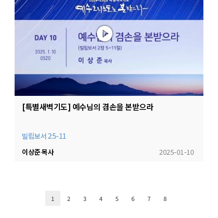
[특별새벽기도] 예수님의 겸손을 본받으라
빌립보서 2:5-11
이상준 목사
2025-01-10
1
2
3
4
5
6
7
8